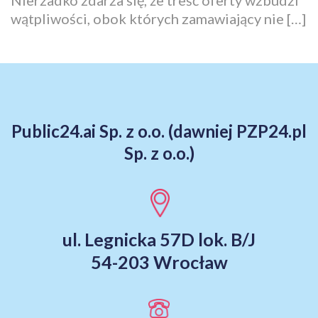
Nierzadko zdarza się, że treść oferty wzbudzi
wątpliwości, obok których zamawiający nie […]
Public24.ai Sp. z o.o. (dawniej PZP24.pl
Sp. z o.o.)
ul. Legnicka 57D lok. B/J
54-203 Wrocław