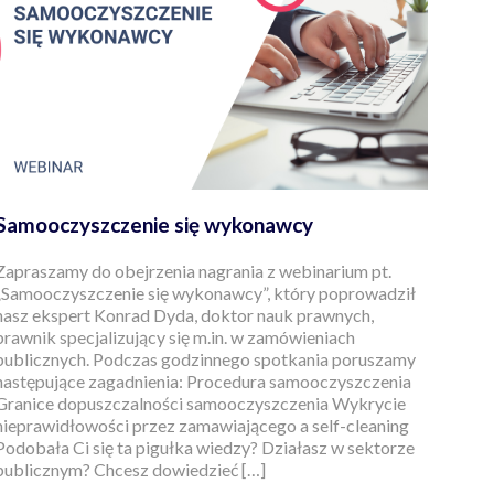
Samooczyszczenie się wykonawcy
Zapraszamy do obejrzenia nagrania z webinarium pt.
„Samooczyszczenie się wykonawcy”, który poprowadził
nasz ekspert Konrad Dyda, doktor nauk prawnych,
prawnik specjalizujący się m.in. w zamówieniach
publicznych. Podczas godzinnego spotkania poruszamy
następujące zagadnienia: Procedura samooczyszczenia
Granice dopuszczalności samooczyszczenia Wykrycie
nieprawidłowości przez zamawiającego a self-cleaning
Podobała Ci się ta pigułka wiedzy? Działasz w sektorze
publicznym? Chcesz dowiedzieć […]