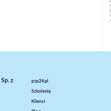
 Sp. z
pzp24.pl
Szkolenia
Klienci