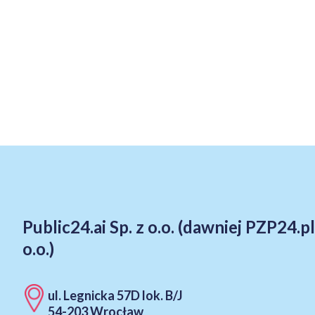
Public24.ai Sp. z o.o. (dawniej PZP24.pl
Facebook
LinkedIn
o.o.)
ul. Legnicka 57D lok. B/J
54-203 Wrocław