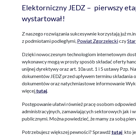
Elektorniczny JEDZ –
pierwszy eta
wystartował!
Z naszego rozwiązania sukcesywnie korzystają już m.in
z podmiotami podległymi,
Powiat Zgorzelecki
czy
Sta
Dzięki nowoczesnym technologiom internetowym dost
wykonawcy mogą w prosty sposób składać oferty hand
unijnej dyrektywy oraz art. 10a ust. 1 i 5 ustawy Pzp. 
dokumentów JEDZ przed upływem terminu składania o
dokumentów oraz natychmiastowe informowanie Wyk
więcej
tutaj
.
Postępowanie ułatwi również pracę osobom odpowiedz
administracyjnych, zamawiających sektorowych jak i
publicznymi. Można powiedzieć, że mamy za sobą pier
Potrzebujesz większej pewności? Sprawdź
tutaj
kto j