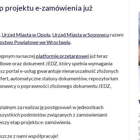
p projektu e-zamówienia
już
.
Urząd Miasta w Opolu
,
Urząd Miasta w Sosnowcu
razem
rostwo Powiatowe we Wrocławiu
.
ępnym na naszej
platformie przetargowej
już teraz
lowe oraz dokument JEDZ, który spełnia wymagania
Nasz portal e-usług gwarantuje nienaruszalność złożonych
fert, automatyczne statusy dokumentów, repozytorium
onawcy o poprawności złożonego dokumentu JEDZ,
ialnym za realizację postępowań w jednostkach
 wszystkich podmiotów związanych z zamówieniami
wszy etap projektu e-zamówienia.
eszcze z nami współpracuje!