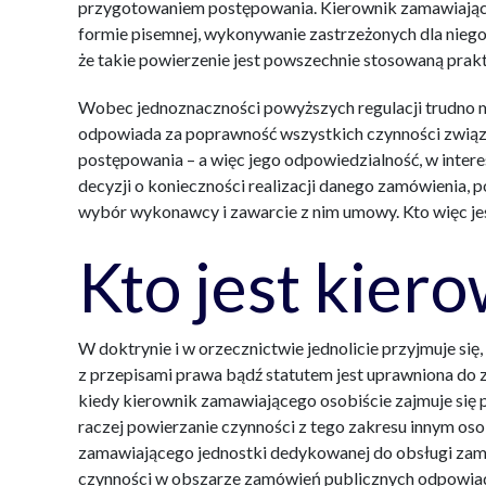
przygotowaniem postępowania. Kierownik zamawiają
formie pisemnej, wykonywanie zastrzeżonych dla niego cz
że takie powierzenie jest powszechnie stosowaną prak
Wobec jednoznaczności powyższych regulacji trudno m
odpowiada za poprawność wszystkich czynności zwią
postępowania – a więc jego odpowiedzialność, w intere
decyzji o konieczności realizacji danego zamówienia,
wybór wykonawcy i zawarcie z nim umowy. Kto więc j
Kto jest kier
W doktrynie i w orzecznictwie jednolicie przyjmuje si
z przepisami prawa bądź statutem jest uprawniona do
kiedy kierownik zamawiającego osobiście zajmuje się
raczej powierzanie czynności z tego zakresu innym os
zamawiającego jednostki dedykowanej do obsługi zam
czynności w obszarze zamówień publicznych odpowiada