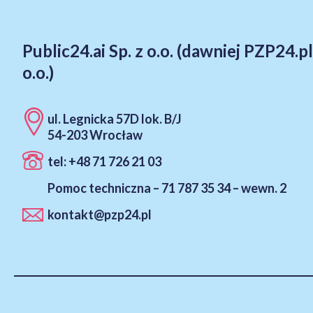
Public24.ai Sp. z o.o. (dawniej PZP24.pl
Facebook
LinkedIn
o.o.)
ul. Legnicka 57D lok. B/J
54-203 Wrocław
tel: +48 71 726 21 03
Pomoc techniczna – 71 787 35 34 – wewn. 2
kontakt@pzp24.pl