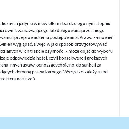
licznych jedynie w niewielkim i bardzo ogólnym stopniu
 kierownik zamawiającego lub delegowana przez niego
towaniu i przeprowadzeniu postępowania. Prawo zamówień
owinien wyglądać, a więc w jaki sposób przygotowywać
idzianych w ich trakcie czynności – może dojść do wyboru
aje odpowiedzialności, czyli konsekwencji grożących
ną innych ustaw, odnoszących się np. do sankcji za
będących domeną prawa karnego. Wszystko zależy tu od
arakteru naruszeń.