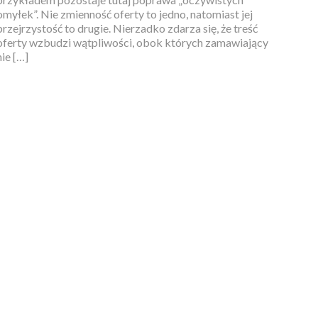
omyłek”. Nie zmienność oferty to jedno, natomiast jej
przejrzystość to drugie. Nierzadko zdarza się, że treść
oferty wzbudzi wątpliwości, obok których zamawiający
nie […]