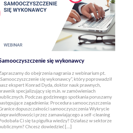
Samooczyszczenie się wykonawcy
Zapraszamy do obejrzenia nagrania z webinarium pt.
„Samooczyszczenie się wykonawcy”, który poprowadził
nasz ekspert Konrad Dyda, doktor nauk prawnych,
prawnik specjalizujący się m.in. w zamówieniach
publicznych. Podczas godzinnego spotkania poruszamy
następujące zagadnienia: Procedura samooczyszczenia
Granice dopuszczalności samooczyszczenia Wykrycie
nieprawidłowości przez zamawiającego a self-cleaning
Podobała Ci się ta pigułka wiedzy? Działasz w sektorze
publicznym? Chcesz dowiedzieć […]