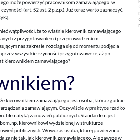
cego może powierzyć pracownikom zamawiającego, w
ynności (art. 52 ust. 2 p.z.p.). Już teraz warto zaznaczyć,
tyką.
ieć wątpliwości, że to właśnie kierownik zamawiającego
zanych z przygotowaniem i przeprowadzeniem
sującym nas zakresie, rozciąga się od momentu podjęcia
 poprzez wszystkie czynności przygotowawcze, aż po
est kierownikiem zamawiającego?
ownikiem?
ę, że kierownikiem zamawiającego jest osoba, która zgodnie
 zarządzania zamawiającym. Oczywiście w praktyce rzadko
 problematyką zamówień publicznych. Standardem jest
obom, np. kierownikowi wydzielonej w strukturze
ówień publicznych. Wówczas osoba, której powierzono
 za nie tak, jak kierownik zamawiającego. Ale zawsze w